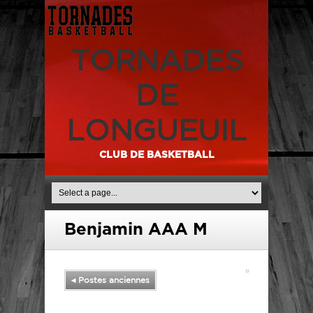
TORNADES
DE
LONGUEUIL
CLUB DE BASKETBALL
Benjamin AAA M
◂
Postes anciennes