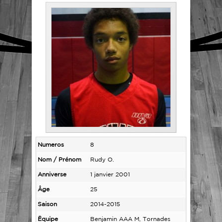
Numeros
8
Nom / Prénom
Rudy O.
Anniverse
1 janvier 2001
Âge
25
Saison
2014-2015
Ëquipe
Benjamin AAA M, Tornades