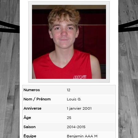
Numeros
12
Nom / Prénom
Louis G.
Anniverse
1 janvier 2001
Âge
25
Saison
2014-2015
Ëquipe
Benjamin AAA M