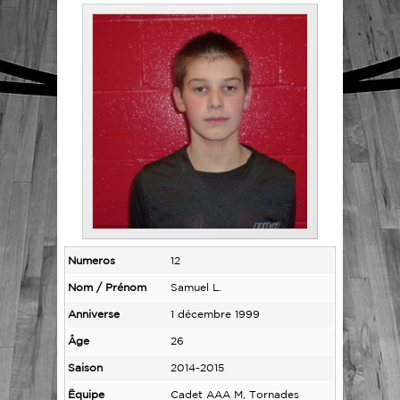
Numeros
12
Nom / Prénom
Samuel L.
Anniverse
1 décembre 1999
Âge
26
Saison
2014-2015
Ëquipe
Cadet AAA M, Tornades