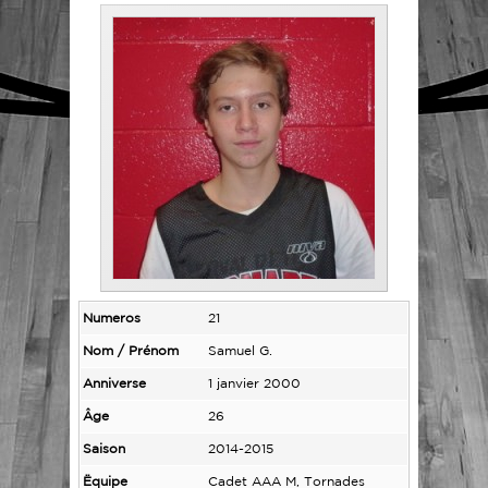
Numeros
21
Nom / Prénom
Samuel G.
Anniverse
1 janvier 2000
Âge
26
Saison
2014-2015
Ëquipe
Cadet AAA M, Tornades