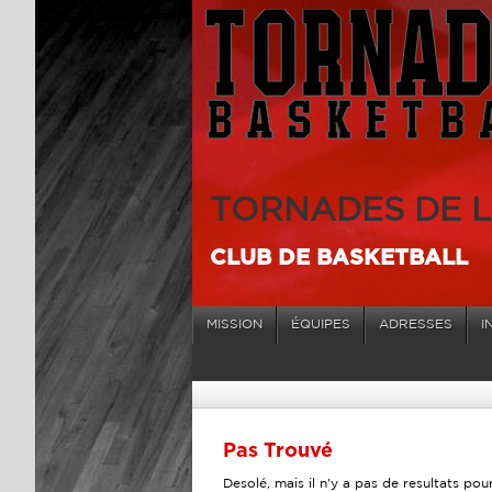
TORNADES DE 
CLUB DE BASKETBALL
MISSION
ÉQUIPES
ADRESSES
I
Pas Trouvé
Desolé, mais il n'y a pas de resultats po