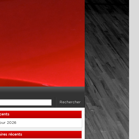
écents
our 2026
res récents