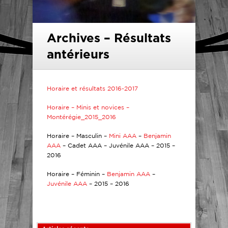
Archives – Résultats
antérieurs
Horaire et résultats 2016-2017
Horaire – Minis et novices –
Montérégie_2015_2016
Horaire – Masculin –
Mini AAA
–
Benjamin
AAA
– Cadet AAA – Juvénile AAA – 2015 –
2016
Horaire – Féminin –
Benjamin AAA
–
Juvénile AAA
– 2015 – 2016