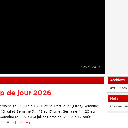
27 avril 2023
Archives
avril 2023
p de jour 2026
Meta
3
maine 1 : 29 juin au 3 juillet (ouvert le 1er juillet) Semaine
Connexion
10 juillet Semaine 3: 13 au 17 juillet Semaine 4: 20 au
t Semaine 5: 27 au 31 juillet Semaine 6: 3 au 7 août
 7: &nb
[...] Lire plus