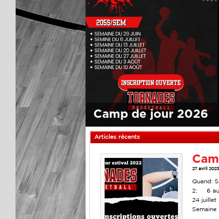
Camp de jour 2026
Articles récents
Cam
27 avril 202
Quand: Se
2: 6 au 
24 juille
Semaine